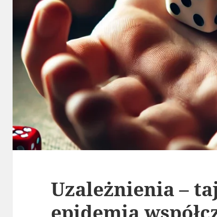
Uzależnienia – t
epidemia współc