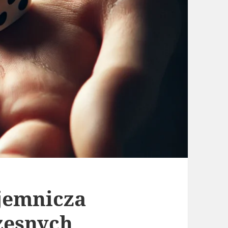
ajemnicza
zesnych