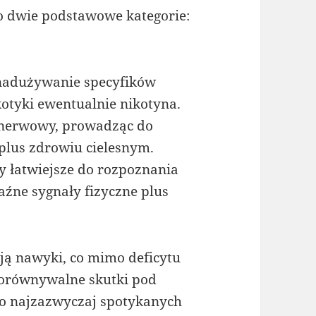
do dwie podstawowe kategorie:
nadużywanie specyfików
otyki ewentualnie nikotyna.
d nerwowy, prowadząc do
plus zdrowiu cielesnym.
ły łatwiejsze do rozpoznania
źne sygnały fizyczne plus
ją nawyki, co mimo deficytu
porównywalne skutki pod
o najzazwyczaj spotykanych