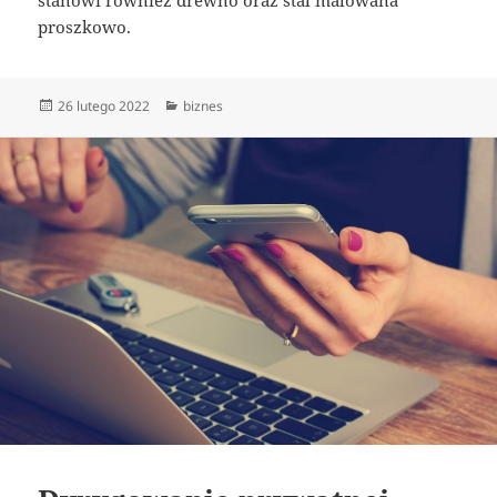
proszkowo.
Data
Kategorie
26 lutego 2022
biznes
publikacji