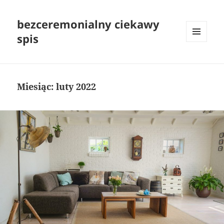
bezceremonialny ciekawy
spis
MENU
I
WIDGETY
Miesiąc:
luty 2022