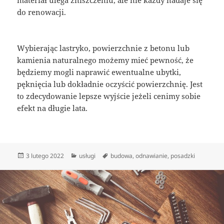
do renowacji.
Wybierając lastryko, powierzchnie z betonu lub
kamienia naturalnego możemy mieć pewność, że
będziemy mogli naprawić ewentualne ubytki,
pęknięcia lub dokładnie oczyścić powierzchnię. Jest
to zdecydowanie lepsze wyjście jeżeli cenimy sobie
efekt na długie lata.
Data
Kategorie
Tagi
3 lutego 2022
usługi
budowa
,
odnawianie
,
posadzki
publikacji