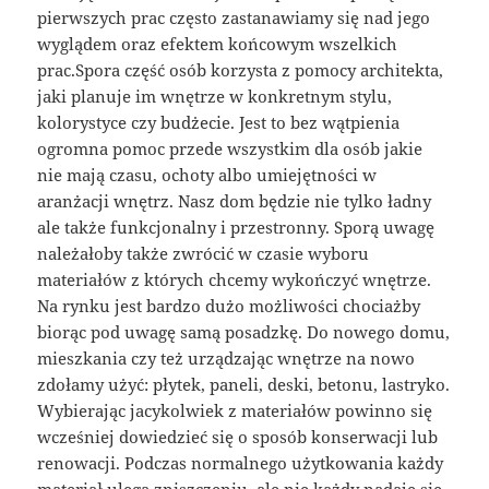
pierwszych prac często zastanawiamy się nad jego
wyglądem oraz efektem końcowym wszelkich
prac.Spora część osób korzysta z pomocy architekta,
jaki planuje im wnętrze w konkretnym stylu,
kolorystyce czy budżecie. Jest to bez wątpienia
ogromna pomoc przede wszystkim dla osób jakie
nie mają czasu, ochoty albo umiejętności w
aranżacji wnętrz. Nasz dom będzie nie tylko ładny
ale także funkcjonalny i przestronny. Sporą uwagę
należałoby także zwrócić w czasie wyboru
materiałów z których chcemy wykończyć wnętrze.
Na rynku jest bardzo dużo możliwości chociażby
biorąc pod uwagę samą posadzkę. Do nowego domu,
mieszkania czy też urządzając wnętrze na nowo
zdołamy użyć: płytek, paneli, deski, betonu, lastryko.
Wybierając jacykolwiek z materiałów powinno się
wcześniej dowiedzieć się o sposób konserwacji lub
renowacji. Podczas normalnego użytkowania każdy
materiał ulega zniszczeniu, ale nie każdy nadaje się