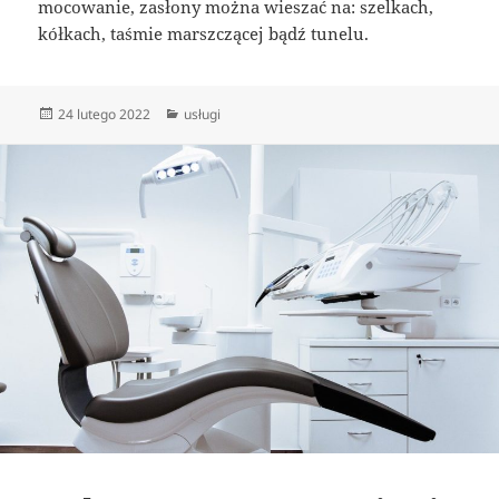
mocowanie, zasłony można wieszać na: szelkach,
kółkach, taśmie marszczącej bądź tunelu.
Data
Kategorie
24 lutego 2022
usługi
publikacji