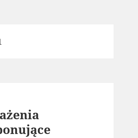
1
ażenia
ponujące