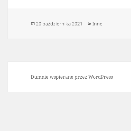
Data
Kategorie
20 października 2021
Inne
publikacji
Dumnie wspierane przez WordPress