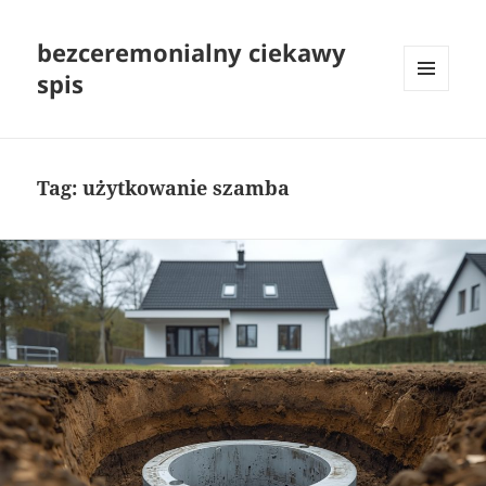
bezceremonialny ciekawy
spis
MENU
I
WIDGETY
Tag:
użytkowanie szamba