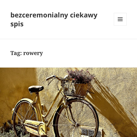
bezceremonialny ciekawy
spis
MENU
I
WIDGETY
Tag:
rowery