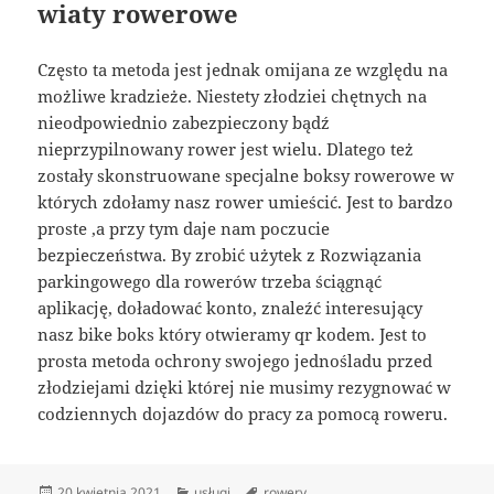
wiaty rowerowe
Często ta metoda jest jednak omijana ze względu na
możliwe kradzieże. Niestety złodziei chętnych na
nieodpowiednio zabezpieczony bądź
nieprzypilnowany rower jest wielu. Dlatego też
zostały skonstruowane specjalne boksy rowerowe w
których zdołamy nasz rower umieścić. Jest to bardzo
proste ,a przy tym daje nam poczucie
bezpieczeństwa. By zrobić użytek z Rozwiązania
parkingowego dla rowerów trzeba ściągnąć
aplikację, doładować konto, znaleźć interesujący
nasz bike boks który otwieramy qr kodem. Jest to
prosta metoda ochrony swojego jednośladu przed
złodziejami dzięki której nie musimy rezygnować w
codziennych dojazdów do pracy za pomocą roweru.
Data
Kategorie
Tagi
20 kwietnia 2021
usługi
rowery