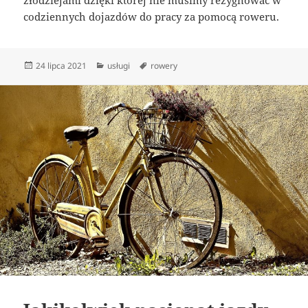
codziennych dojazdów do pracy za pomocą roweru.
Data
Kategorie
Tagi
24 lipca 2021
usługi
rowery
publikacji