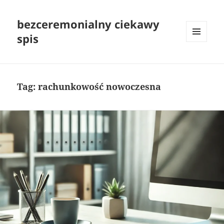
bezceremonialny ciekawy
spis
MENU
I
WIDGETY
Tag:
rachunkowość nowoczesna