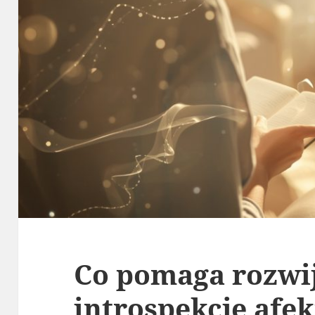
Co pomaga rozwi
introspekcję afek