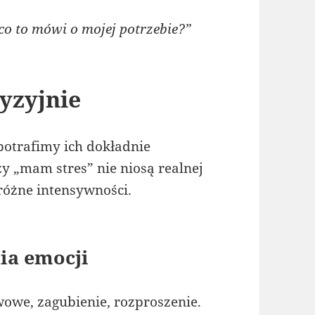
co to mówi o mojej potrzebie?”
yzyjnie
 potrafimy ich dokładnie
zy „mam stres” nie niosą realnej
 różne intensywności.
ia emocji
wowe, zagubienie, rozproszenie.