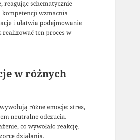
e, reagując schematycznie
ej kompetencji wzmacnia
lacje i ułatwia podejmowanie
k realizować ten proces w
cje w różnych
 wywołują różne emocje: stres,
asem neutralne odczucia.
żenie, co wywołało reakcję.
zorce działania.