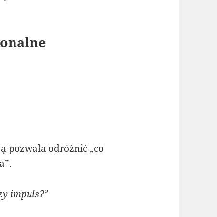
jonalne
ją pozwala odróżnić „co
a”.
zy impuls?”