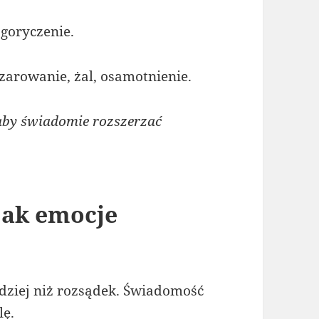
zgoryczenie.
czarowanie, żal, osamotnienie.
 aby świadomie rozszerzać
 jak emocje
rdziej niż rozsądek. Świadomość
lę.