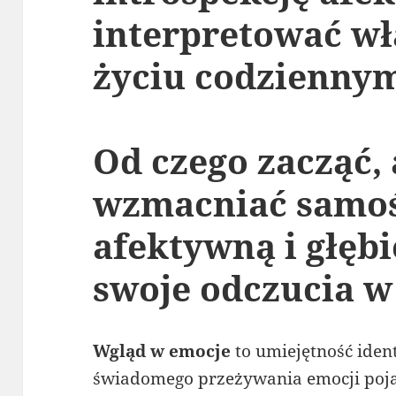
interpretować wł
życiu codzienny
Od czego zacząć,
wzmacniać samo
afektywną i głęb
swoje odczucia w
Wgląd w emocje
to umiejętność iden
świadomego przeżywania emocji pojaw