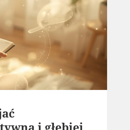
jać
tywną i głębiej