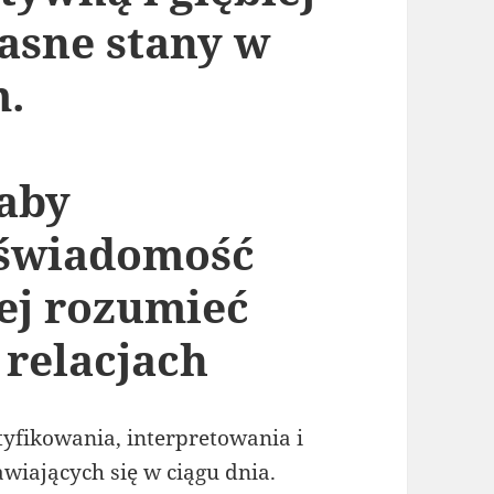
asne stany w
m.
 aby
świadomość
iej rozumieć
 relacjach
tyfikowania, interpretowania i
iających się w ciągu dnia.