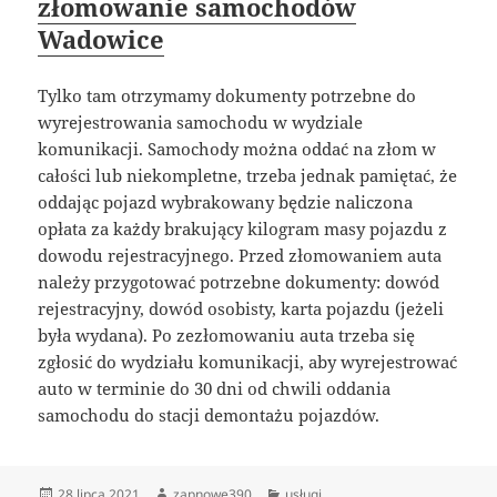
złomowanie samochodów
Wadowice
Tylko tam otrzymamy dokumenty potrzebne do
wyrejestrowania samochodu w wydziale
komunikacji. Samochody można oddać na złom w
całości lub niekompletne, trzeba jednak pamiętać, że
oddając pojazd wybrakowany będzie naliczona
opłata za każdy brakujący kilogram masy pojazdu z
dowodu rejestracyjnego. Przed złomowaniem auta
należy przygotować potrzebne dokumenty: dowód
rejestracyjny, dowód osobisty, karta pojazdu (jeżeli
była wydana). Po zezłomowaniu auta trzeba się
zgłosić do wydziału komunikacji, aby wyrejestrować
auto w terminie do 30 dni od chwili oddania
samochodu do stacji demontażu pojazdów.
Data
Autor
Kategorie
28 lipca 2021
zapnowe390
usługi