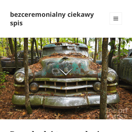
bezceremonialny ciekawy
spis
MENU
I
WIDGETY