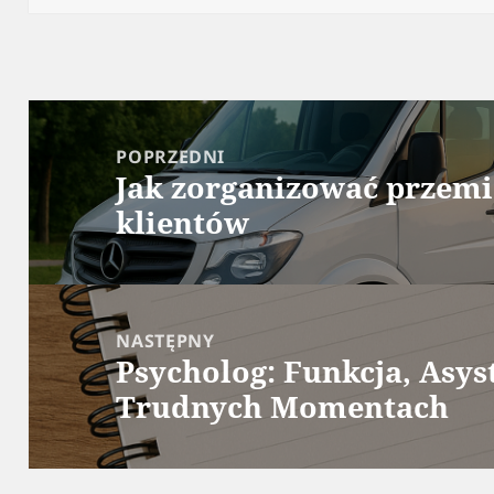
Nawigacja
wpisu
POPRZEDNI
Jak zorganizować przemi
Poprzedni
klientów
wpis:
NASTĘPNY
Psycholog: Funkcja, Asys
Następny
Trudnych Momentach
wpis: