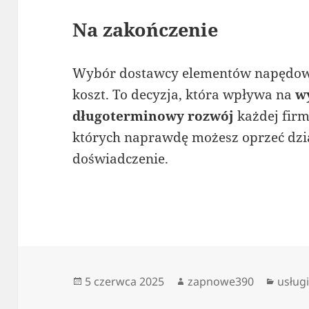
Na zakończenie
Wybór dostawcy elementów napędowyc
koszt. To decyzja, która wpływa na
w
długoterminowy rozwój
każdej firm
których naprawdę możesz oprzeć dzia
doświadczenie.
Data
Autor
Kateg
5 czerwca 2025
zapnowe390
usług
publikacji