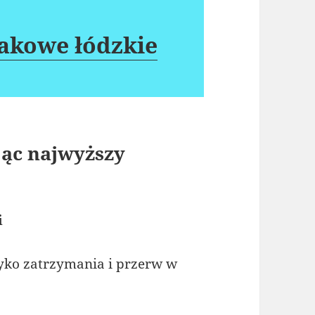
akowe łódzkie
jąc najwyższy
i
yko zatrzymania i przerw w